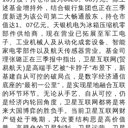
述基金增持外，结合银行集团也正在三季
度新进为该公司第二大畅通股东，持仓市
值达1。07亿元。天银机电为冰箱压缩机零
部件供给商，现在营业已拓展至军工电
子、工业机械人及从动化成套设备、智能
家电零部件以及航天传感器营业。基金司
理张璐正在三季报中指出，卫星互联网(贸
易航天)是高端手艺被“卡脖子”布景下，新
基建自从可控的破局点，是数字经济通信
底座的“最初一公里”，是实现星地融合互联
的环节环节。无论从手艺、自从可控，仍
是经济内轮回角度，卫星互联网都将是将
来大国博弈的胜负手。当前卫星互联网财
产链处于晚期，其次要结构思是高价值
量、高壁垒的卫星制制、卫星运营、卫星