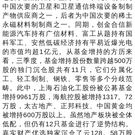
中国次要的卫星和卫星通信终端设备制制
产物供应商之一，后者为中国次要的稀土
永磁材料制制商之一。同期，创金合信新
能源汽车持有广信材料、富工从题持有国
科军工、安然低碳经济持有平易近爆光电
的市值均超1亿元。从基金增持的方历来
看，三季度，基金增持股份数量跨越500万
股的独门沉仓股共有11只，它们分属化
工、轻工制制、钢铁、零售等多个分歧范
畴。此中，上海石油化工股份被公募基金
增持9961万股，海航控股被增持1317。72
万股，太古地产、正邦科技、中国黄金均
被增持600万股以上。虽然地产板块被全体
低配，但仍有12只基金进行了逆势结构。
嘉实财产优选独家沉仓了云128。58万股