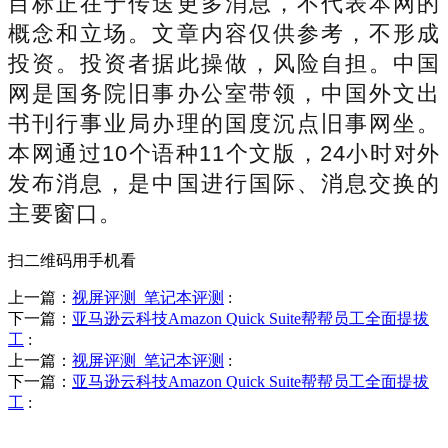
目标正在于传送更多消息，不代表本网的
概念和立场。文章内容仅供参考，不形成
投资。投资者据此操做，风险自担。中国
网是国务院旧事办公室带领，中国外文出
书刊行事业局办理的国度沉点旧事网坐。
本网通过10个语种11个文版，24小时对外
发布消息，是中国进行国际、消息交换的
主要窗口。
扫二维码用手机看
上一篇：
视屏评测_笔记本评测
:
下一篇：
亚马逊云科技Amazon Quick Suite帮帮员工全面提拔
工
:
上一篇：
视屏评测_笔记本评测
:
下一篇：
亚马逊云科技Amazon Quick Suite帮帮员工全面提拔
工
:
销售热线