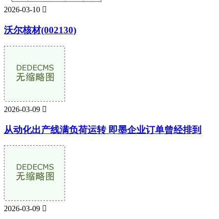
2026-03-10

沃尔核材(002130)
2026-03-09

从动化出产线满负荷运转 即墨企业订单曾经排到
2026-03-09
