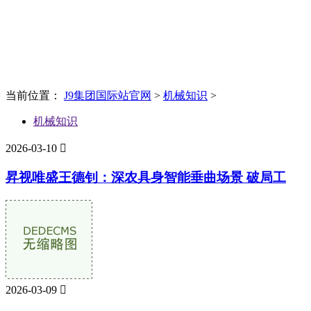
News
新闻资讯
当前位置：
J9集团国际站官网
>
机械知识
>
机械知识
2026-03-10

昇视唯盛王德钊：深农具身智能垂曲场景 破局工
2026-03-09
