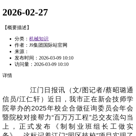
2026-02-27
【概要描述】
分类：
机械知识
作者：J9集团国际站官网
来源：
发布时间：
2026-03-09 10:10
访问量：
2026-03-09 10:10
详情
江门日报讯（文/图记者/蔡昭璐通
信员/江仁轩）近日，我市正在新会技师学
院举办的2025年校企合做征询委员会年会
暨院校对接帮力“百万万工程”总交友流勾当
上，正式发布《制制业班组长工做实
务》。这标记着江门“园区技校”项目实现了