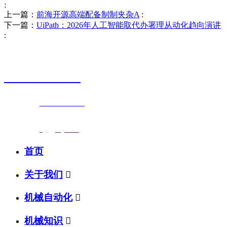
:
上一篇：
前海开源高端配备制制夹杂A
:
下一篇：
UiPath：2026年人工智能取代办署理从动化趋向演讲
:
销售热线
0523-87590811
联系电话：
0523-87590811
传真号码：0523-87686463
邮箱地址：
nj@jsnj.com
首页
关于我们

机械自动化

机械知识
