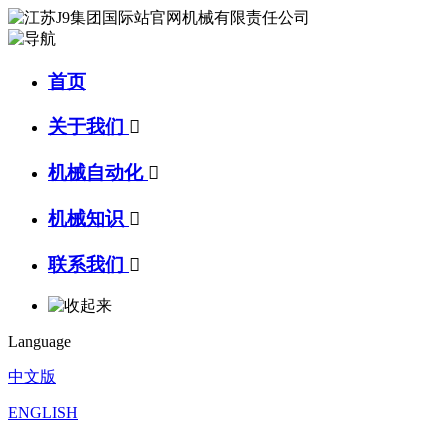
首页
关于我们

机械自动化

机械知识

联系我们

Language
中文版
ENGLISH