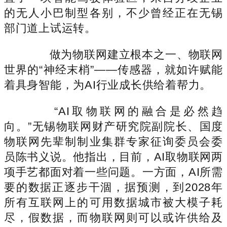
的无人小巴制型各别，不少曾经正在无锡
部门道上试运转。
做为物联网建立根本之一、物联网
世界的“神经末梢”——传感器，就如许赋能
着具身智能，为AI行业成长供给着帮力。
“AI取物联网的融合是必然趋
向。”无锡物联网财产研究院副院长、国度
物联网先辈制制业集群专家征询委员会委
员陈书义说。他指出，目前，AI取物联网两
项手艺都面对着一些问题。一方面，AI所需
要的数据正逐步干涸，据预测，到2028年
所有互联网上的可用数据城市被大模子耗
尽，假数据，而物联网则可以或许供给及