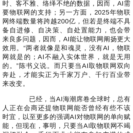
时、客不雅、络绎不绝的数据，因而，AI需
要物联网的支持；另一方面，2025年物联
网终端数量将跨越200亿，但若是终端不具
备自进修、自决策、自处置能力，也会带
来良多问题，因而，AI能让物联网阐扬更大
效用。“两者就像是和魂灵，没有AI，物联
网就是的；AI不融入实体世界，就是无用
的。”陈书义说。而只要当AI取物联网双向
奔赴，才能实正为千家万户、千行百业带
来改变。
已经，当AI海潮席卷全球时，总有
人正在会商还提物联网能否曾经有些不该
时宜，以至更多的强调AI对物联网的单向赋
能，但现在，事明，只要当AI取物联网不竭