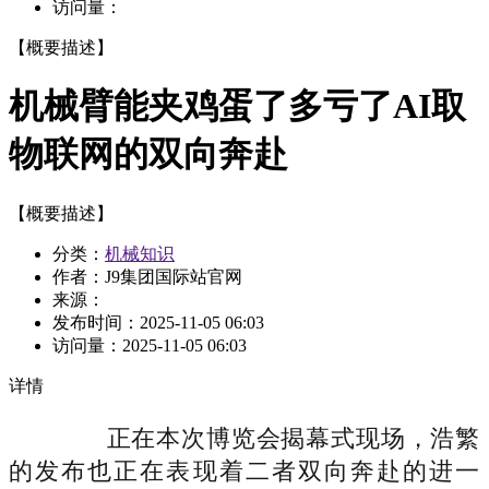
访问量：
【概要描述】
机械臂能夹鸡蛋了多亏了AI取
物联网的双向奔赴
【概要描述】
分类：
机械知识
作者：J9集团国际站官网
来源：
发布时间：
2025-11-05 06:03
访问量：
2025-11-05 06:03
详情
正在本次博览会揭幕式现场，浩繁
的发布也正在表现着二者双向奔赴的进一