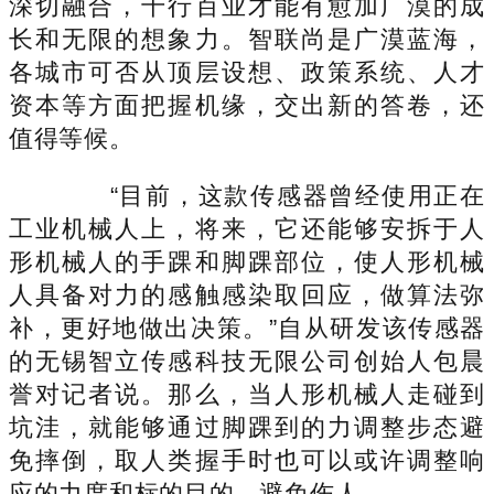
深切融合，千行百业才能有愈加广漠的成
长和无限的想象力。智联尚是广漠蓝海，
各城市可否从顶层设想、政策系统、人才
资本等方面把握机缘，交出新的答卷，还
值得等候。
“目前，这款传感器曾经使用正在
工业机械人上，将来，它还能够安拆于人
形机械人的手踝和脚踝部位，使人形机械
人具备对力的感触感染取回应，做算法弥
补，更好地做出决策。”自从研发该传感器
的无锡智立传感科技无限公司创始人包晨
誉对记者说。那么，当人形机械人走碰到
坑洼，就能够通过脚踝到的力调整步态避
免摔倒，取人类握手时也可以或许调整响
应的力度和标的目的，避免伤人。