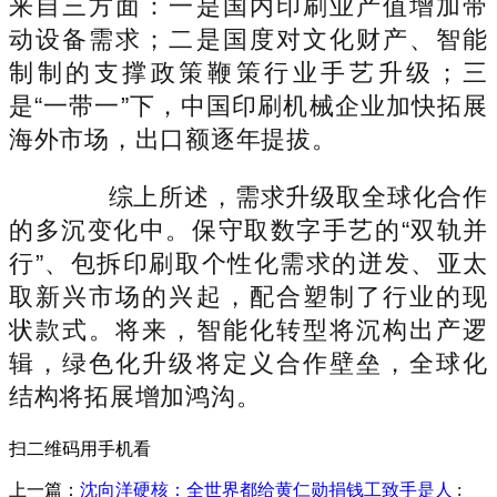
来自三方面：一是国内印刷业产值增加带
动设备需求；二是国度对文化财产、智能
制制的支撑政策鞭策行业手艺升级；三
是“一带一”下，中国印刷机械企业加快拓展
海外市场，出口额逐年提拔。
综上所述，需求升级取全球化合作
的多沉变化中。保守取数字手艺的“双轨并
行”、包拆印刷取个性化需求的迸发、亚太
取新兴市场的兴起，配合塑制了行业的现
状款式。将来，智能化转型将沉构出产逻
辑，绿色化升级将定义合作壁垒，全球化
结构将拓展增加鸿沟。
扫二维码用手机看
上一篇：
沈向洋硬核：全世界都给黄仁勋捐钱工致手是人
: