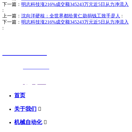
下一篇：
明志科技涨216%成交额345243万元近5日从力净流入
:
上一篇：
沈向洋硬核：全世界都给黄仁勋捐钱工致手是人
:
下一篇：
明志科技涨216%成交额345243万元近5日从力净流入
:
销售热线
0523-87590811
联系电话：
0523-87590811
传真号码：0523-87686463
邮箱地址：
nj@jsnj.com
首页
关于我们

机械自动化
