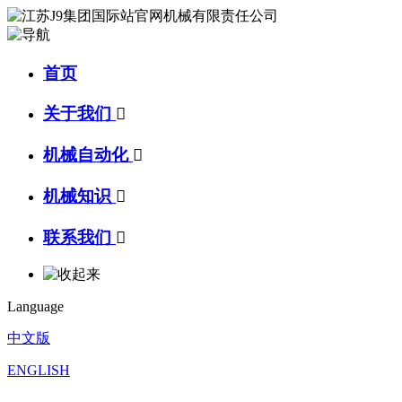
首页
关于我们

机械自动化

机械知识

联系我们

Language
中文版
ENGLISH