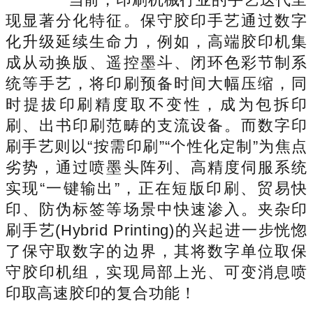
现显著分化特征。保守胶印手艺通过数字
化升级延续生命力，例如，高端胶印机集
成从动换版、遥控墨斗、闭环色彩节制系
统等手艺，将印刷预备时间大幅压缩，同
时提拔印刷精度取不变性，成为包拆印
刷、出书印刷范畴的支流设备。而数字印
刷手艺则以“按需印刷”“个性化定制”为焦点
劣势，通过喷墨头阵列、高精度伺服系统
实现“一键输出”，正在短版印刷、贸易快
印、防伪标签等场景中快速渗入。夹杂印
刷手艺(Hybrid Printing)的兴起进一步恍惚
了保守取数字的边界，其将数字单位取保
守胶印机组，实现局部上光、可变消息喷
印取高速胶印的复合功能！