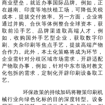
商业壁垒，就近办事国际品牌。例如，正
在越南、印度等地扶植工场，可降低关税
成本，提拔交付效率。另一方面，企业将
通过并购、合伙等体例整合全球资本，获
取前沿手艺、品牌渠道取高端人才，例
如，收购国外手艺型企业，获取数字印
刷、夹杂印刷等焦点手艺，提拔高端产物
合作力。此外，本土化策略将成为环节，
企业需针对分歧区域市场需求，开辟适配
产物取办事，例如，针对中东市场对教文
化包拆的需求，定制化开辟印刷设备取工
艺。
环保政策的持续加码将鞭策印刷机
械行业向绿色化标的目的深度转型。设备